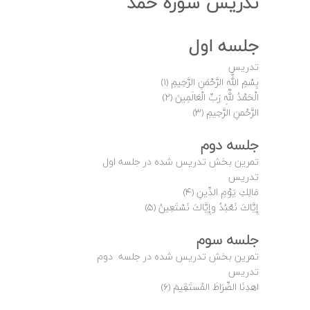
تدریس سوره حمد
جلسه اول
تدریس
بِسْمِ اللَّهِ الرَّحْمَنِ الرَّحِيمِ ﴿۱﴾
الْحَمْدُ للّهِ رَبِّ الْعَالَمِينَ ﴿۲﴾
الرَّحْمنِ الرَّحِيمِ ﴿۳﴾
جلسه دوم
تمرین بخش تدریس شده در جلسه اول
تدریس
مَالِكِ يَوْمِ الدِّينِ ﴿۴﴾
إِيَّاكَ نَعْبُدُ وإِيَّاكَ نَسْتَعِينُ ﴿۵﴾
جلسه سوم
تمرین بخش تدریس شده در جلسه دوم
تدریس
اهدِنَا الصِّرَاطَ المُستَقِيمَ ﴿۶﴾