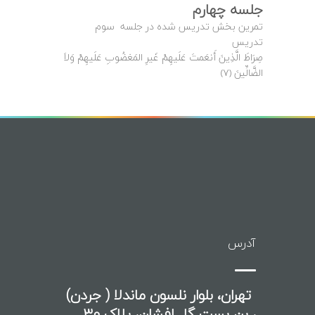
جلسه چهارم
تمرین بخش تدریس شده در جلسه سوم
تدریس
صِرَاطَ الَّذِينَ أَنعَمتَ عَلَيهِمْ غَيرِ المَغضُوبِ عَلَيهِمْ وَلاَ
الضَّالِّينَ ﴿۷﴾
آدرس
تهران، بلوار نلسون ماندلا ( جردن)
، بن بست گل افشان، پلاک 30